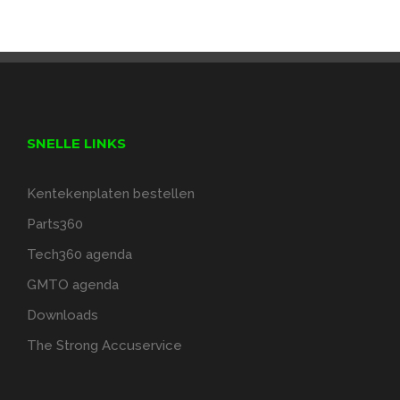
SNELLE LINKS
Kentekenplaten bestellen
Parts360
Tech360 agenda
GMTO agenda
Downloads
The Strong Accuservice