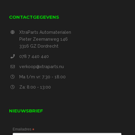
CONTACTGEGEVENS
XtraParts Automaterialen
Pieter Zeemanweg 146
3316 GZ Dordrecht
078 7 440 440
verkoop@xtraparts.nu
Ma t/m vr: 7:30 - 18:00
Za: 8:00 - 13:00
NIEUWSBRIEF
Emailadres
*