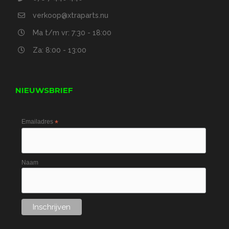
verkoop@xtraparts.nu
Ma t/m vr: 7:30 - 18:00
Za: 8:00 - 13:00
NIEUWSBRIEF
Emailadres
*
Naam