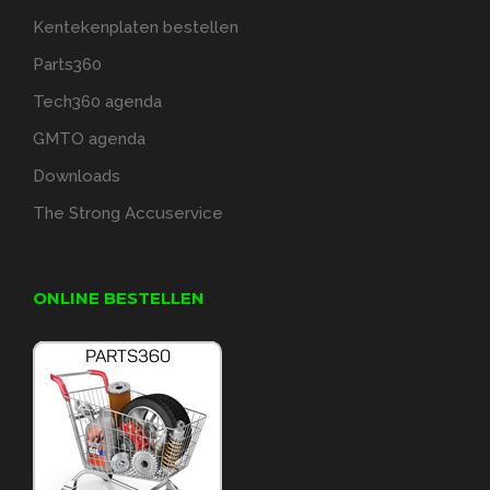
Kentekenplaten bestellen
Parts360
Tech360 agenda
GMTO agenda
Downloads
The Strong Accuservice
ONLINE BESTELLEN