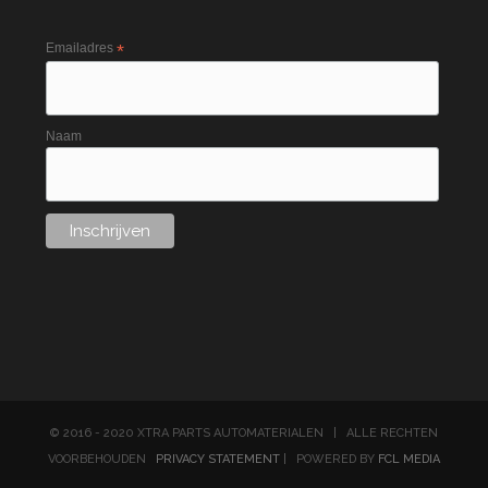
Emailadres
*
Naam
© 2016 - 2020 XTRA PARTS AUTOMATERIALEN | ALLE RECHTEN
VOORBEHOUDEN
PRIVACY STATEMENT
| POWERED BY
FCL MEDIA