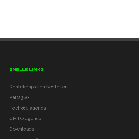
SNELLE LINKS
Kentekenplaten bestellen
Parts360
Tech360 agenda
GMTO agenda
Downloads