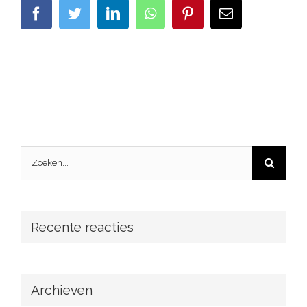
facebook
twitter
linkedin
whatsapp
pinterest
E-
mail
Zoeken
naar:
Recente reacties
Archieven